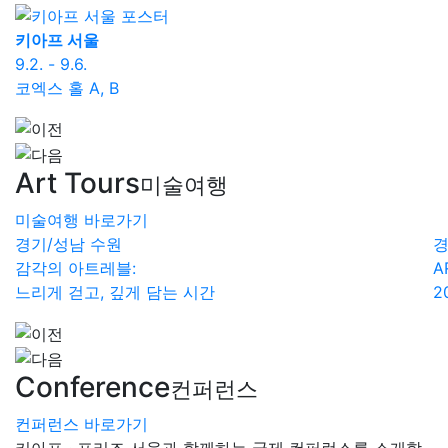
키아프 서울
프
9.2. - 9.6.
9.
코엑스 홀 A, B
코
Art Tours
미술여행
미술여행 바로가기
경기/성남
수원
경
감각의 아트레블:
A
느리게 걷고, 깊게 담는 시간
2
Conference
컨퍼런스
컨퍼런스 바로가기